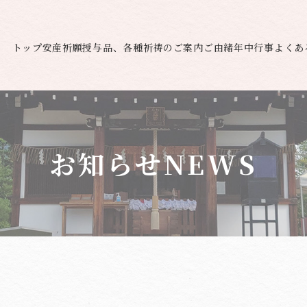
トップ
安産祈願
授与品、各種祈祷のご案内
ご由緒
年中行事
よくあ
お知らせ
NEWS