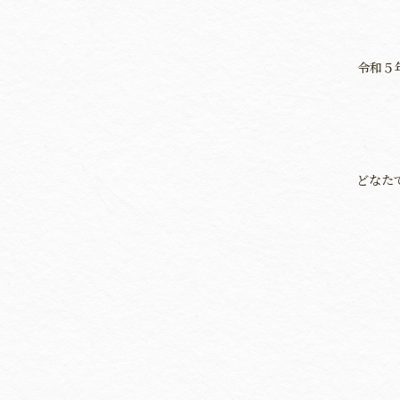
令和５
どなた