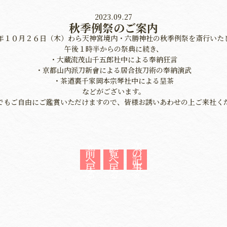
2023.09.27
秋季例祭のご案内
年１０月２６日（木）わら天神宮境内・六勝神社の秋季例祭を斎行いた
午後１時半からの祭典に続き、
・大蔵流茂山千五郎社中による奉納狂言
・京都山内派刀新會による居合抜刀術の奉納演武
・茶道裏千家岡本宗琴社中による呈茶
などがございます。
でもご自由にご鑑賞いただけますので、皆様お誘いあわせの上ご来社く
«
一
次
前
覧
の
へ
へ
記
戻
戻
事
る
る
»