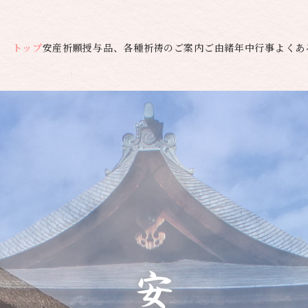
トップ
安産祈願
授与品、各種祈祷のご案内
ご由緒
年中行事
よくあ