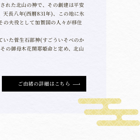
臨された北山の神で、その創建は平安
天長八年(西暦831年)、この地に氷
その夫役として加賀国の人々が移住
ていた菅生石部神(すごういそべのか
をその御母木花開耶姫命と定め、北山
ご由緒の詳細はこちら