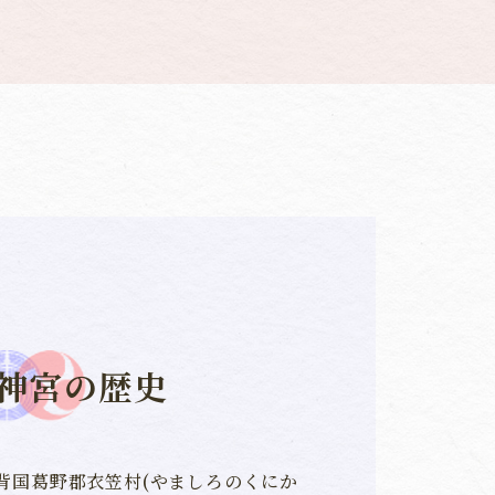
神宮の歴史
背国葛野郡衣笠村(やましろのくにか