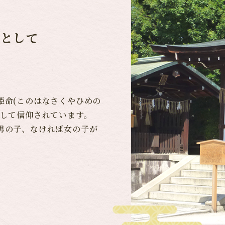
様として
姫命(このはなさくやひめの
として信仰されています。
男の子、なければ女の子が
。