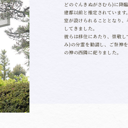
どのぐんきぬがさむら)に降
建都以前と推定されています。
室が設けられることとなり、
してきました。
彼らは移住にあたり、崇敬し
み)の分霊を勧請し、ご祭神
の神の西隣に祀りました。