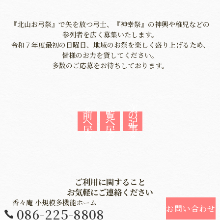
『北山お弓祭』で矢を放つ弓士、『神幸祭』の神輿や稚児などの
参列者を広く募集いたします。
令和７年度最初の日曜日、地域のお祭を楽しく盛り上げるため、
皆様のお力を貸してください。
多数のご応募をお待ちしております。
«
一
次
前
覧
の
へ
へ
記
戻
戻
事
る
る
»
ご利用に関すること
お気軽にご連絡ください
香々庵 小規模多機能ホーム
お問い合わせ
086-225-8808