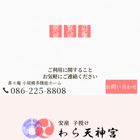
«
一
次
前
覧
の
へ
へ
記
戻
戻
事
る
る
»
ご利用に関すること
お気軽にご連絡ください
香々庵 小規模多機能ホーム
お問い合わせ
086-225-8808