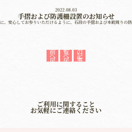
2022.08.03
手摺および防護柵設置のお知らせ
に、安心してお参りいただけるように、石段の手摺および本殿周りの防
«
一
次
前
覧
の
へ
へ
記
戻
戻
事
る
る
»
ご利用に関すること
お気軽にご連絡ください