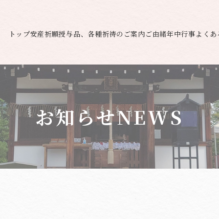
トップ
安産祈願
授与品、各種祈祷のご案内
ご由緒
年中行事
よくあ
お知らせ
NEWS