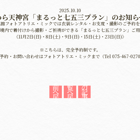
2025.10.10
わら天神宮「まるっと七五三プラン」のお知ら
真館フォトアトリエ・ミックでは衣装レンタル・お支度・撮影のご予約を
境内で着付けから撮影・ご祈祷ができる「まるっと七五三プラン」ご用
《11月2日(日)・8日(土)・9日(日)・15日(土)・23日(日)》
※こちらは、完全予約制です。
予約・お問い合わせはフォトアトリエ・ミックまで（Tel 075-467-027
«
一
次
前
覧
の
へ
へ
記
戻
戻
事
る
る
»