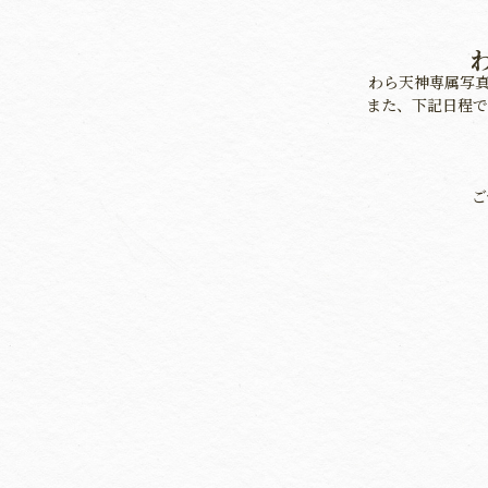
わら天神専属写
また、下記日程で
ご