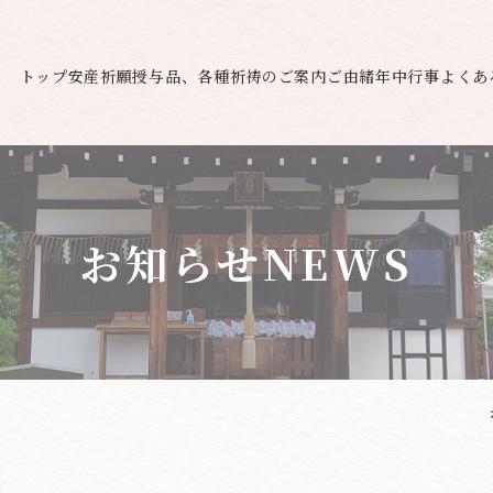
トップ
安産祈願
授与品、各種祈祷のご案内
ご由緒
年中行事
よくあ
お知らせ
NEWS