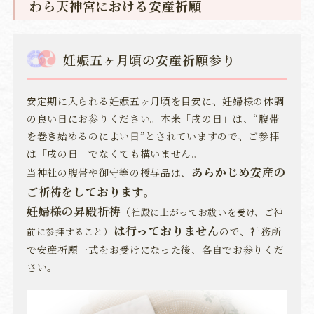
わら天神宮における安産祈願
妊娠五ヶ月頃の安産祈願参り
安定期に入られる妊娠五ヶ月頃を目安に、妊婦様の体調
の良い日にお参りください。本来「戌の日」は、“腹帯
を巻き始めるのによい日”とされていますので、ご参拝
は「戌の日」でなくても構いません。
あらかじめ安産の
当神社の腹帯や御守等の授与品は、
ご祈祷をしております。
妊婦様の昇殿祈祷
（
社殿に上がってお祓いを受け、ご神
は行っておりません
）
ので、社務所
前に参拝すること
で安産祈願一式をお受けになった後、各自でお参りくだ
さい。